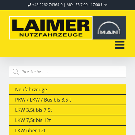
Skip
+43 2262 74364-0
| MO - FR 7:00 - 17:00 Uhr
to
content
Products
search
Neufahrzeuge
PKW / LKW / Bus bis 3,5 t
LKW 3,5t bis 7,5t
LKW 7,5t bis 12t
LKW über 12t