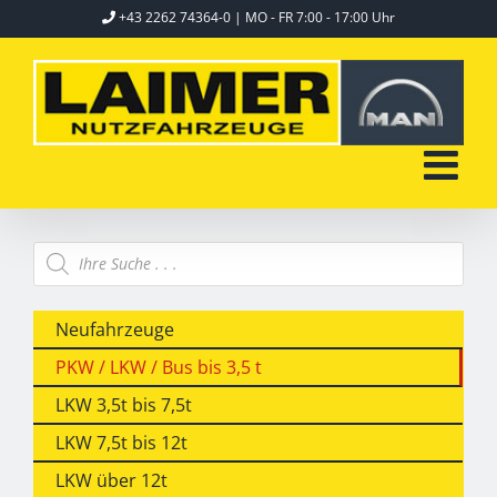
Skip
+43 2262 74364-0
| MO - FR 7:00 - 17:00 Uhr
to
content
Products
search
Neufahrzeuge
PKW / LKW / Bus bis 3,5 t
LKW 3,5t bis 7,5t
LKW 7,5t bis 12t
LKW über 12t