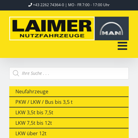
Skip
+43 2262 74364-0
| MO - FR 7:00 - 17:00 Uhr
to
content
Products
search
Neufahrzeuge
PKW / LKW / Bus bis 3,5 t
LKW 3,5t bis 7,5t
LKW 7,5t bis 12t
LKW über 12t