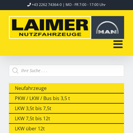
Skip
+43 2262 74364-0
| MO - FR 7:00 - 17:00 Uhr
to
content
Products
search
Neufahrzeuge
PKW / LKW / Bus bis 3,5 t
LKW 3,5t bis 7,5t
LKW 7,5t bis 12t
LKW über 12t