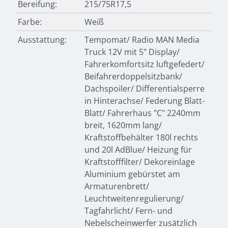
Bereifung:
215/75R17,5
Farbe:
Weiß
Ausstattung:
Tempomat/ Radio MAN Media
Truck 12V mit 5" Display/
Fahrerkomfortsitz luftgefedert/
Beifahrerdoppelsitzbank/
Dachspoiler/ Differentialsperre
in Hinterachse/ Federung Blatt-
Blatt/ Fahrerhaus "C" 2240mm
breit, 1620mm lang/
Kraftstoffbehälter 180l rechts
und 20l AdBlue/ Heizung für
Kraftstofffilter/ Dekoreinlage
Aluminium gebürstet am
Armaturenbrett/
Leuchtweitenregulierung/
Tagfahrlicht/ Fern- und
Nebelscheinwerfer zusätzlich